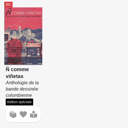
BD
Ñ comme
viñetas
Anthologie de la
bande dessinée
colombienne
édition spéciale