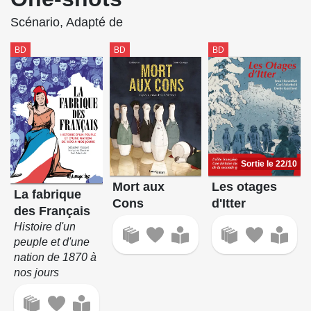
Scénario, Adapté de
BD
BD
BD
Sortie le 22/10
Mort aux
Les otages
La fabrique
Cons
d'Itter
des Français
Histoire d'un
peuple et d'une
nation de 1870 à
nos jours