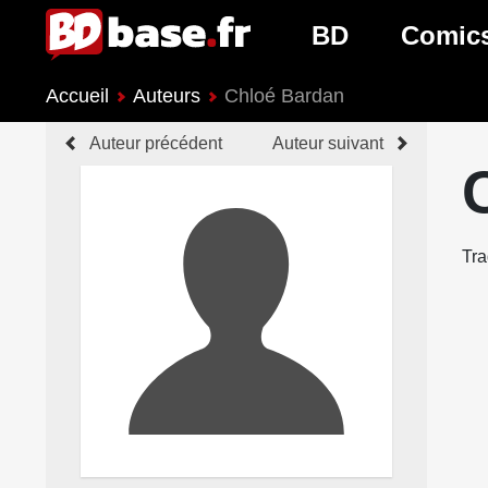
BD
Comic
Accueil
Auteurs
Chloé Bardan
Nouveautés BD
Nouveau
Auteur précédent
Auteur suivant
Prochaines sorties
Prochain
Genres BD
Genres 
Tra