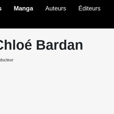
s
Manga
Auteurs
Éditeurs
tés Comics
Nouveautés Manga
 BD
es sorties Comics
Prochaines sorties Manga
Chloé Bardan
Comics
Genres Manga
ducteur