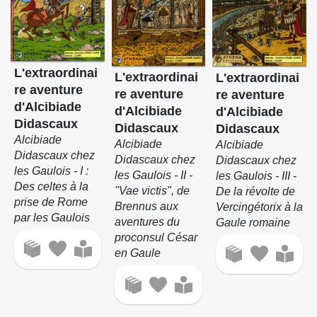
L'extraordinai
L'extraordinai
L'extraordinai
re aventure
re aventure
re aventure
d'Alcibiade
d'Alcibiade
d'Alcibiade
Didascaux
Didascaux
Didascaux
Alcibiade
Alcibiade
Alcibiade
Didascaux chez
Didascaux chez
Didascaux chez
les Gaulois - I :
les Gaulois - II -
les Gaulois - III -
Des celtes à la
"Vae victis", de
De la révolte de
prise de Rome
Brennus aux
Vercingétorix à la
par les Gaulois
aventures du
Gaule romaine
proconsul César
en Gaule