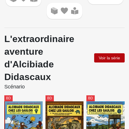
L'extraordinaire
aventure
Voir la série
d'Alcibiade
Didascaux
Scénario
BD
BD
BD