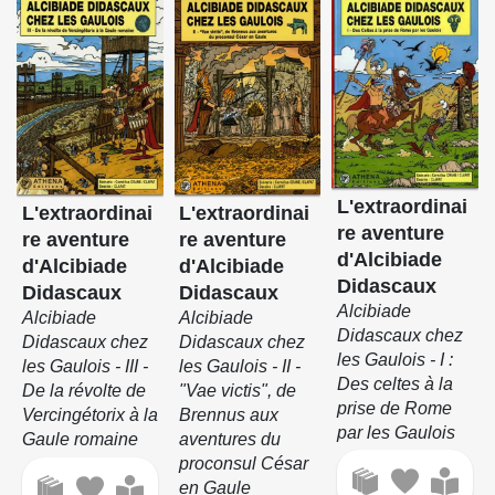
L'extraordinai
L'extraordinai
L'extraordinai
re aventure
re aventure
re aventure
d'Alcibiade
d'Alcibiade
d'Alcibiade
Didascaux
Didascaux
Didascaux
Alcibiade
Alcibiade
Alcibiade
Didascaux chez
Didascaux chez
Didascaux chez
les Gaulois - I :
les Gaulois - II -
les Gaulois - III -
Des celtes à la
"Vae victis", de
De la révolte de
prise de Rome
Brennus aux
Vercingétorix à la
par les Gaulois
aventures du
Gaule romaine
proconsul César
en Gaule