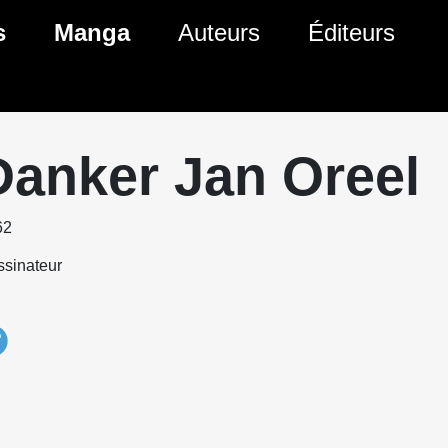
s
Manga
Auteurs
Éditeurs
tés Comics
Nouveautés Manga
 BD
es sorties Comics
Prochaines sorties Manga
Danker Jan Oreel
Comics
Genres Manga
62
sinateur