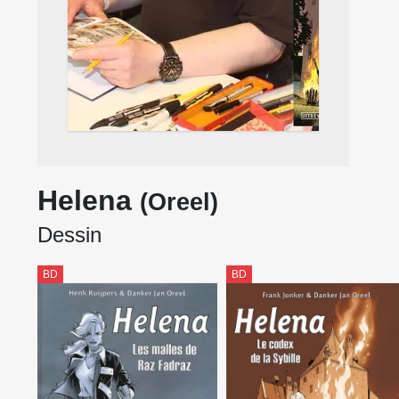
Helena
(Oreel)
Dessin
BD
BD