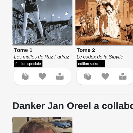
Tome 2
Tome 1
Le codex de la Sibylle
Les malles de Raz Fadraz
édition spéciale
édition spéciale
Danker Jan Oreel a collabo