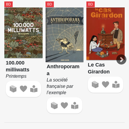
BD
BD
BD
100.000
Le Cas
Anthroporam
milliwatts
Girardon
a
Printemps
La société
française par
l'exemple