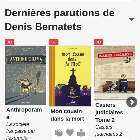
Dernières parutions de
Denis Bernatets
BD
BD
BD
Casiers
Anthroporam
Mon cousin
judiciaires
a
dans la mort
Tome 2
La société
Casiers
française par
judiciaires 2
l'exemple