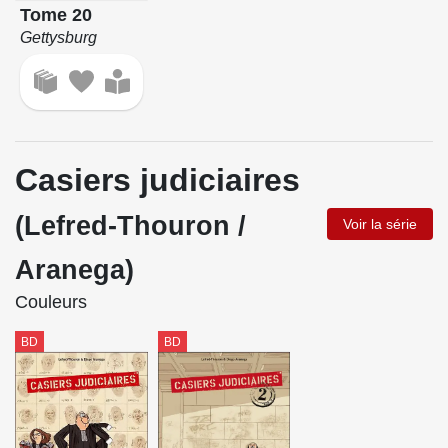
Tome 20
Gettysburg
Casiers judiciaires
(Lefred-Thouron /
Voir la série
Aranega)
Couleurs
BD
BD