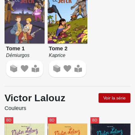
Tome 2
Tome 1
Kaprice
Démiurgos
Victor Lalouz
Voir la série
Couleurs
BD
BD
BD