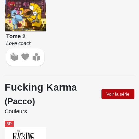
Tome 2
Love coach
Fucking Karma
Voir la série
(Pacco)
Couleurs
BD