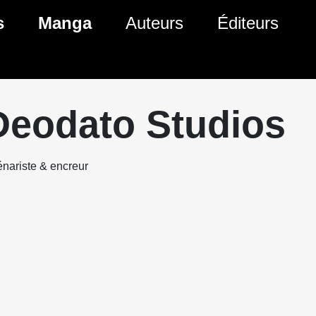
s
Manga
Auteurs
Éditeurs
tés Comics
Nouveautés Manga
 BD
es sorties Comics
Prochaines sorties Manga
Deodato Studios
Comics
Genres Manga
nariste & encreur