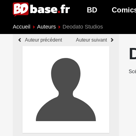
BD
Comic
Accueil
Auteurs
Deodato Studios
Nouveautés BD
Nouveau
Auteur précédent
Auteur suivant
Prochaines sorties
Prochain
Genres BD
Genres 
Scé