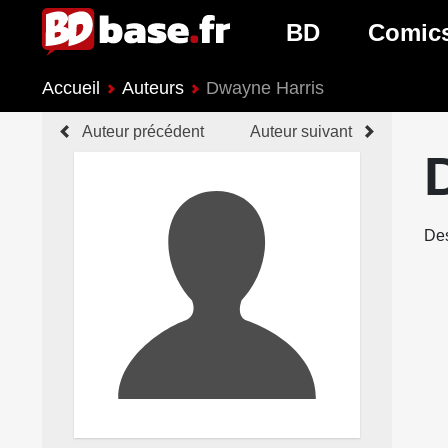
BD
Comic
Accueil
Auteurs
Dwayne Harris
Nouveautés BD
Nouveau
Auteur précédent
Auteur suivant
Prochaines sorties
Prochain
Genres BD
Genres 
Des