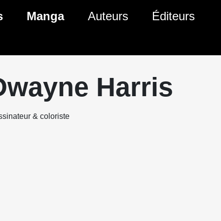
s
Manga
Auteurs
Éditeurs
tés Comics
Nouveautés Manga
 BD
es sorties Comics
Prochaines sorties Manga
Dwayne Harris
Comics
Genres Manga
sinateur & coloriste