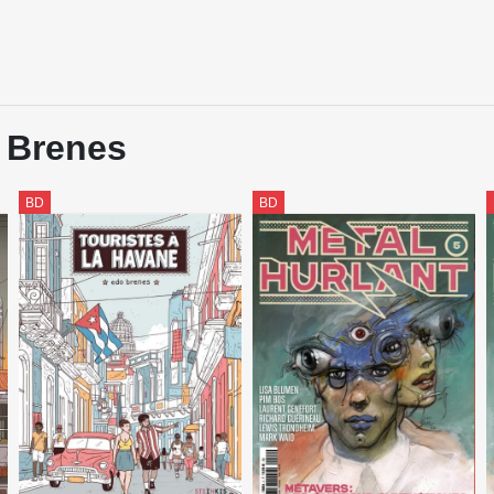
o Brenes
BD
BD