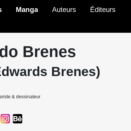
s
Manga
Auteurs
Éditeurs
tés Comics
Nouveautés Manga
 BD
es sorties Comics
Prochaines sorties Manga
do Brenes
Comics
Genres Manga
Edwards Brenes)
riste & dessinateur