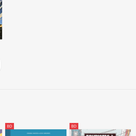
BD
BD