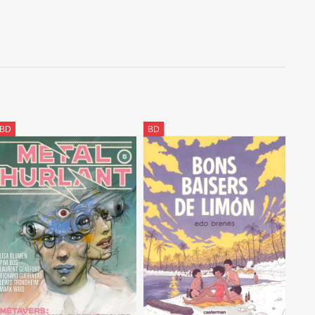
BD
BD