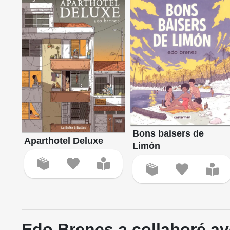
Bons baisers de
Aparthotel Deluxe
Limón
Edo Brenes a collaboré av