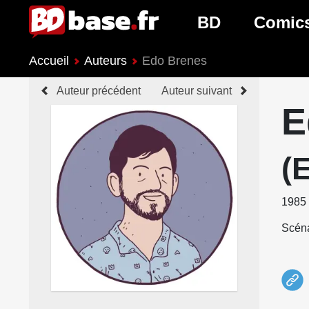
BD
Comic
Accueil
Auteurs
Edo Brenes
Nouveautés BD
Nouveau
Auteur précédent
Auteur suivant
Prochaines sorties
Prochain
E
Genres BD
Genres 
(
1985
Scéna