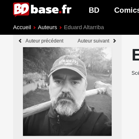
BD
Comic
Accueil
Auteurs
Eduard Altarriba
Nouveautés BD
Nouveau
Auteur précédent
Auteur suivant
Prochaines sorties
Prochain
Genres BD
Genres 
Scé