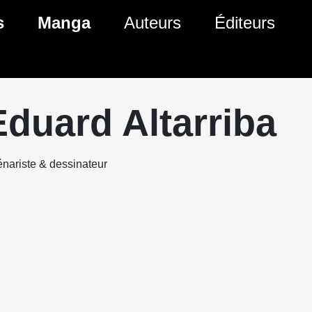
s
Manga
Auteurs
Éditeurs
tés Comics
Nouveautés Manga
 BD
es sorties Comics
Prochaines sorties Manga
Eduard Altarriba
Comics
Genres Manga
nariste & dessinateur