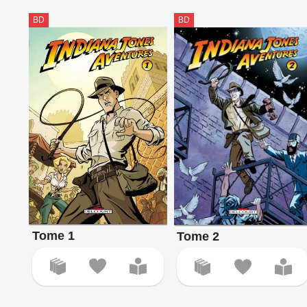
BD
BD
Tome 1
Tome 2