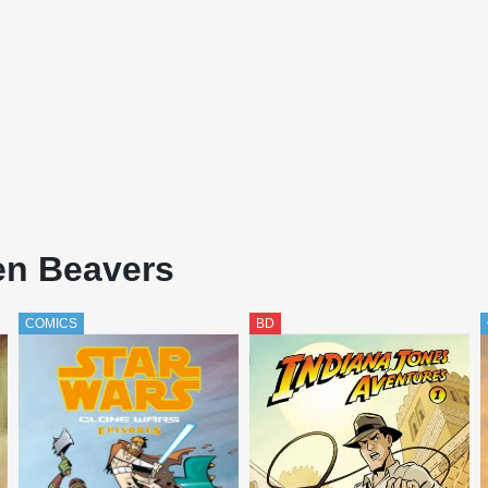
en Beavers
COMICS
BD