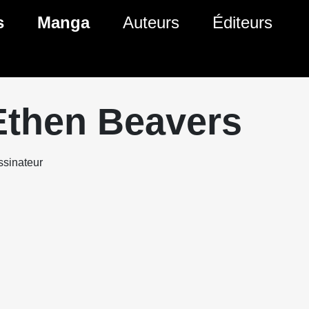
s
Manga
Auteurs
Éditeurs
tés Comics
Nouveautés Manga
 BD
es sorties Comics
Prochaines sorties Manga
Ethen Beavers
Comics
Genres Manga
sinateur