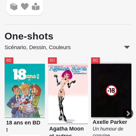
One-shots
Scénario, Dessin, Couleurs
BD
BD
BD
Axelle Parker
18 ans en BD
Agatha Moon
Un humour de
!
et autres
coquine