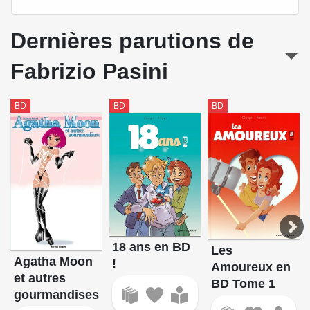
Dernières parutions de
Fabrizio Pasini
BD
BD
BD
18 ans en BD
Les
Agatha Moon
!
Amoureux en
et autres
BD Tome 1
gourmandises