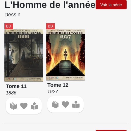
L'Homme de l'année
Voir la série
Dessin
BD
BD
Tome 12
Tome 11
1927
1886