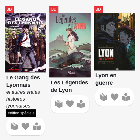
BD
BD
BD
Lyon en
Le Gang des
Les Légendes
guerre
Lyonnais
de Lyon
et autres vraies
histoires
lyonnaises
édition spéciale