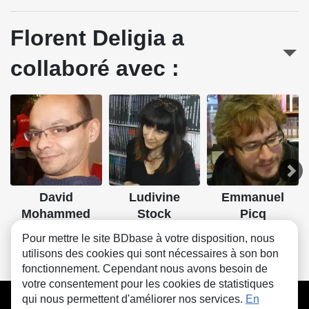
Florent Deligia a
collaboré avec :
David
Ludivine
Emmanuel
Mohammed
Stock
Picq
Dessin, Couleurs
Scénario, Dessin
Scénario, Dessin
Pour mettre le site BDbase à votre disposition, nous
utilisons des cookies qui sont nécessaires à son bon
fonctionnement. Cependant nous avons besoin de
votre consentement pour les cookies de statistiques
CGU
FAQ
Contact
Cookies
qui nous permettent d'améliorer nos services.
En