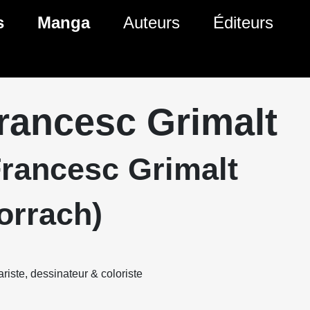
s
Manga
Auteurs
Éditeurs
tés Comics
Nouveautés Manga
 BD
es sorties Comics
Prochaines sorties Manga
rancesc Grimalt
Comics
Genres Manga
Francesc Grimalt
orrach)
riste, dessinateur & coloriste