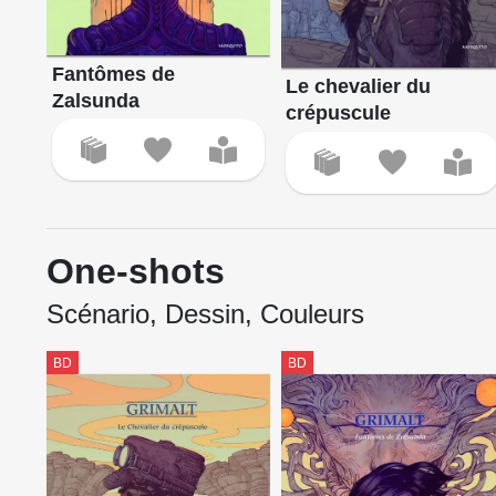
Fantômes de
Le chevalier du
Zalsunda
crépuscule
One-shots
Scénario, Dessin, Couleurs
BD
BD