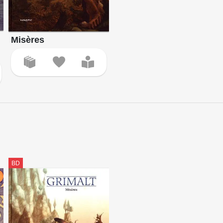
Misères
BD