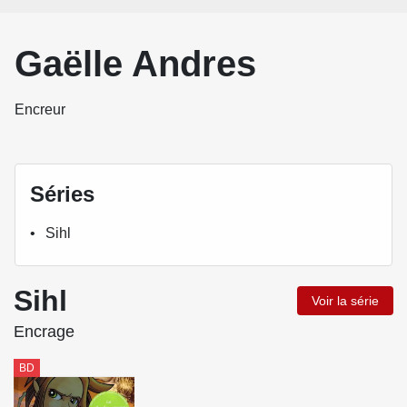
Gaëlle Andres
Encreur
Séries
Sihl
Sihl
Voir la série
Encrage
BD