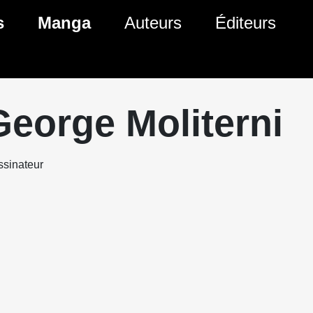
s
Manga
Auteurs
Éditeurs
tés Comics
Nouveautés Manga
 BD
es sorties Comics
Prochaines sorties Manga
George Moliterni
Comics
Genres Manga
sinateur