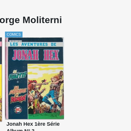
orge Moliterni
COMICS
Jonah Hex 1ère Série
Album N° 3