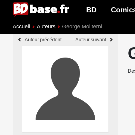
BD
Comic
Accueil
Auteurs
George Moliterni
Nouveautés BD
Nouveau
Auteur précédent
Auteur suivant
Prochaines sorties
Prochain
Genres BD
Genres 
Des