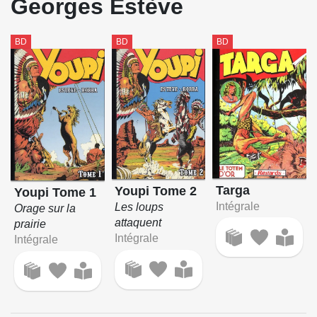
Georges Estève
BD
BD
BD
Targa
Youpi Tome 2
Youpi Tome 1
Intégrale
Les loups
Orage sur la
attaquent
prairie
Intégrale
Intégrale