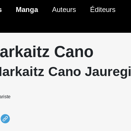
s
Manga
Auteurs
Éditeurs
tés Comics
Nouveautés Manga
 BD
es sorties Comics
Prochaines sorties Manga
arkaitz Cano
Comics
Genres Manga
Harkaitz Cano Jauregi
riste