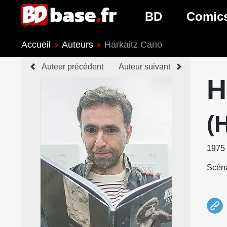
BD
Comic
Accueil
Auteurs
Harkaitz Cano
Nouveautés BD
Nouveau
Auteur précédent
Auteur suivant
Prochaines sorties
Prochain
H
Genres BD
Genres 
(
1975
Scéna