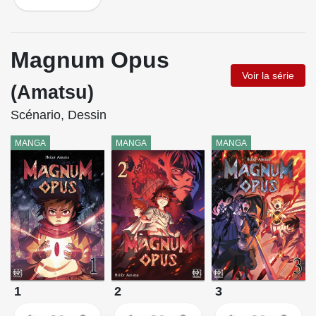
Magnum Opus
Voir la série
(Amatsu)
Scénario, Dessin
MANGA
MANGA
MANGA
1
2
3