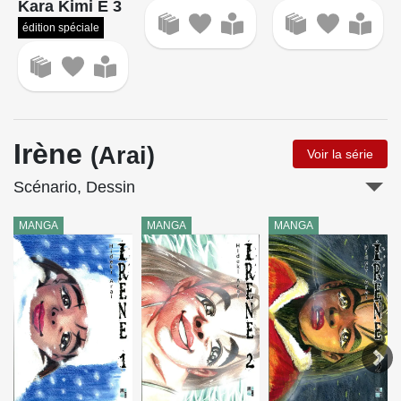
Kara Kimi E 3
édition spéciale
Irène
(Arai)
Voir la série
Scénario, Dessin
MANGA
MANGA
MANGA