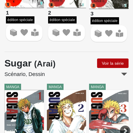
1
2
3
édition spéciale
édition spéciale
édition spéciale
Sugar
(Arai)
Voir la série
Scénario, Dessin
MANGA
MANGA
MANGA