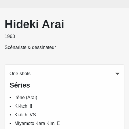
Hideki Arai
1963
Scénariste & dessinateur
One-shots
Séries
Irène (Arai)
Ki-Itchi !!
Ki-itchi VS
Miyamoto Kara Kimi E