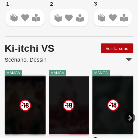
3
1
2
Ki-itchi VS
Voir la série
Scénario, Dessin
MANGA
MANGA
MANGA