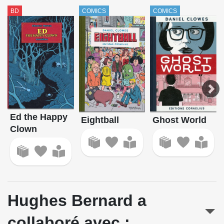
BD
COMICS
COMICS
Ed the Happy
Eightball
Ghost World
Clown
Hughes Bernard a
collaboré avec :