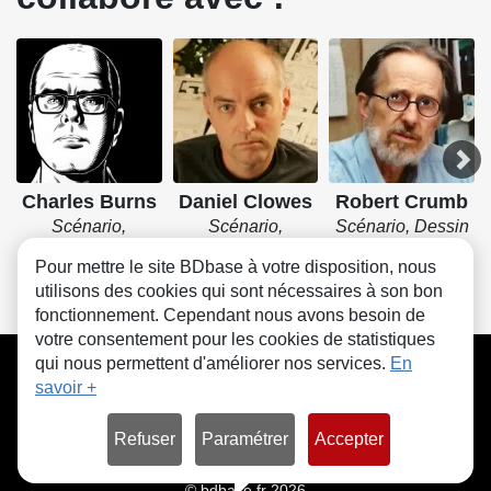
Charles Burns
Daniel Clowes
Robert Crumb
Scénario,
Scénario,
Scénario, Dessin
Dessin, Couleurs
Dessin, Couleurs
Pour mettre le site BDbase à votre disposition, nous
utilisons des cookies qui sont nécessaires à son bon
fonctionnement. Cependant nous avons besoin de
votre consentement pour les cookies de statistiques
CGU
FAQ
Contact
Cookies
qui nous permettent d'améliorer nos services.
En
savoir +
Refuser
Paramétrer
Accepter
© bdbase.fr 2026