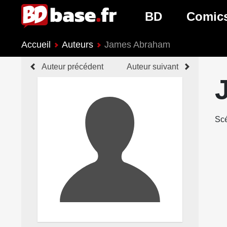
BD
Comic
Accueil
Auteurs
James Abraham
Nouveautés BD
Nouveau
Auteur précédent
Auteur suivant
Prochaines sorties
Prochain
Genres BD
Genres 
Scé