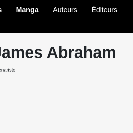
s
Manga
Auteurs
Éditeurs
tés Comics
Nouveautés Manga
 BD
es sorties Comics
Prochaines sorties Manga
James Abraham
Comics
Genres Manga
nariste