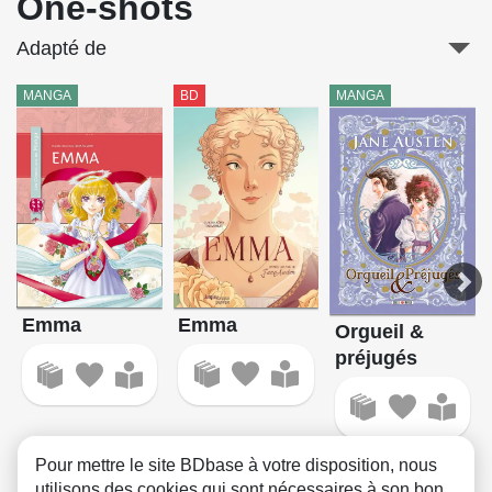
One-shots
Adapté de
MANGA
BD
MANGA
Emma
Emma
Orgueil &
préjugés
Pour mettre le site BDbase à votre disposition, nous
utilisons des cookies qui sont nécessaires à son bon