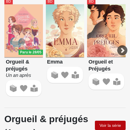
BD
BD
BD
Paru le 28/05
Orgueil et
Orgueil &
Emma
Préjugés
préjugés
Un an après
Orgueil & préjugés
Voir la série