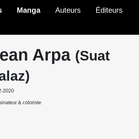
s
Manga
Auteurs
Éditeurs
tés Comics
Nouveautés Manga
 BD
es sorties Comics
Prochaines sorties Manga
ean Arpa
(Suat
Comics
Genres Manga
alaz)
2-2020
inateur & coloriste