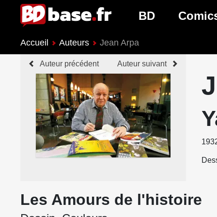
BD
Comic
Accueil
Auteurs
Jean Arpa
Nouveautés BD
Nouveau
Auteur précédent
Auteur suivant
Prochaines sorties
Prochain
J
Genres BD
Genres 
Y
193
Dess
Les Amours de l'histoire