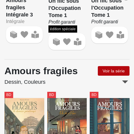
Amours
Un flic sous
Un flic sous
fragiles
l'Occupation
l'Occupation
Intégrale 3
Tome 1
Tome 1
Intégrale
Profit garanti
Profit garanti
édition spéciale
Amours fragiles
Voir la série
Dessin, Couleurs
BD
BD
BD