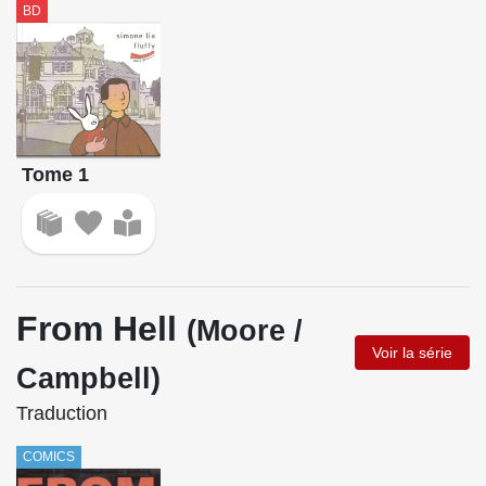
BD
Tome 1
From Hell
(Moore /
Voir la série
Campbell)
Traduction
COMICS