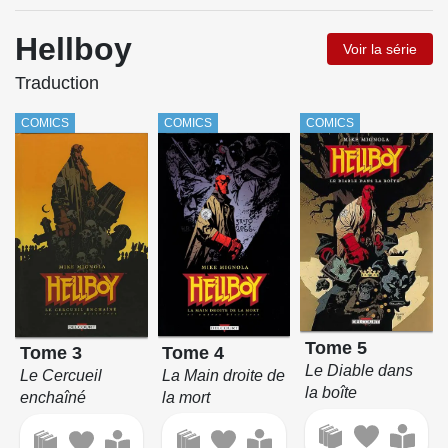
Hellboy
Voir la série
Traduction
COMICS
COMICS
COMICS
Tome 5
Tome 4
Tome 3
Le Diable dans
La Main droite de
Le Cercueil
la boîte
la mort
enchaîné