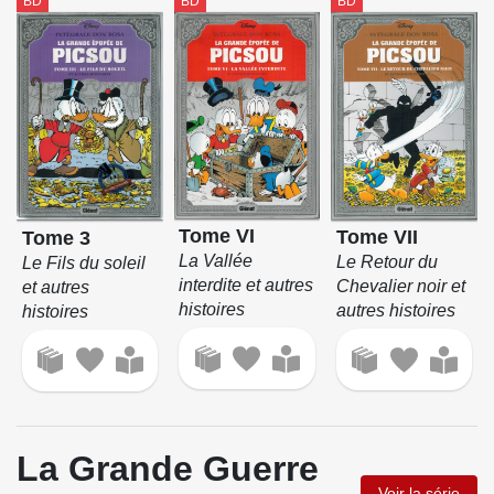
BD
BD
BD
Tome VI
Tome VII
Tome 3
La Vallée
Le Retour du
Le Fils du soleil
interdite et autres
Chevalier noir et
et autres
histoires
autres histoires
histoires
La Grande Guerre
Voir la série