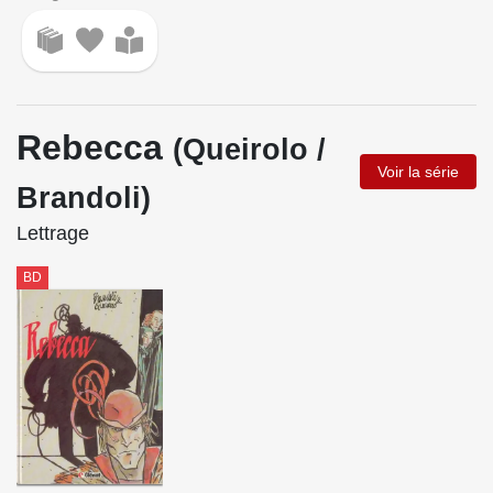
Rebecca
(Queirolo /
Voir la série
Brandoli)
Lettrage
BD