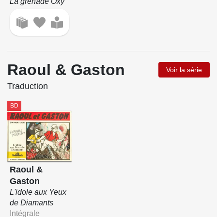
La grenade Oxy
Raoul & Gaston
Voir la série
Traduction
BD
Raoul &
Gaston
L'idole aux Yeux
de Diamants
Intégrale