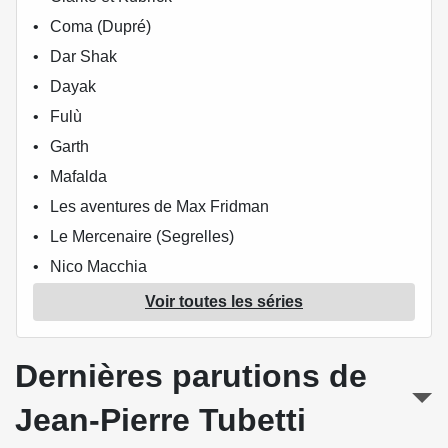
Coma (Dupré)
Dar Shak
Dayak
Fulù
Garth
Mafalda
Les aventures de Max Fridman
Le Mercenaire (Segrelles)
Nico Macchia
Nobodyland
Voir toutes les séries
Les aventures du Professeur La Palme
Raoul & Gaston
Dernières parutions de
Rebecca (Queirolo / Brandoli)
Jean-Pierre Tubetti
Simon Braslong
La Source d'éternité