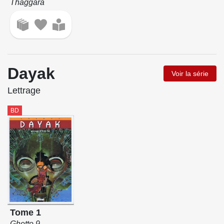
Thaggara
Dayak
Voir la série
Lettrage
BD
Tome 1
Ghetto 9