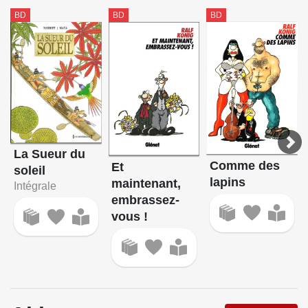
BD
BD
BD
Storm
La Sueur du soleil
Terry et les pirates
La Sueur du
Comme des
Et
soleil
lapins
maintenant,
Intégrale
embrassez-
vous !