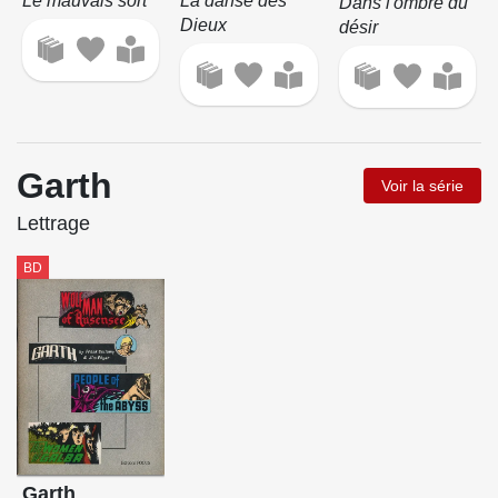
Le mauvais sort
La danse des
Dans l'ombre du
Dieux
désir
Garth
Voir la série
Lettrage
BD
Garth