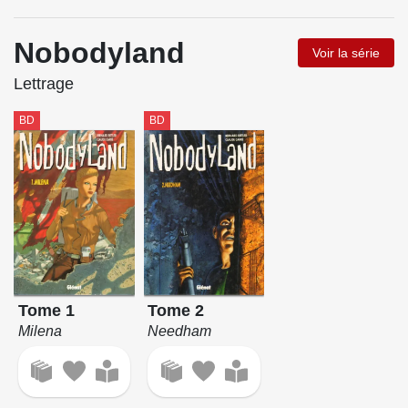
Nobodyland
Voir la série
Lettrage
BD
BD
Tome 1
Tome 2
Milena
Needham