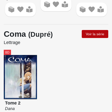
Coma
(Dupré)
Voir la série
Lettrage
BD
Tome 2
Dana