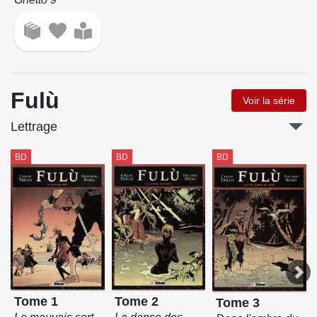
Fulù
Voir la série
Lettrage
BD
BD
BD
Tome 1
Tome 2
Tome 3