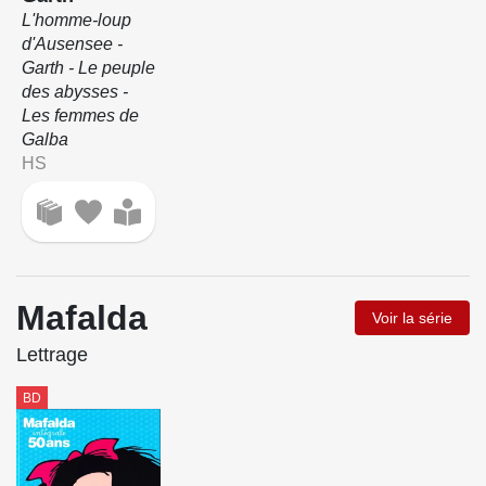
L'homme-loup
d'Ausensee -
Garth - Le peuple
des abysses -
Les femmes de
Galba
HS
Mafalda
Voir la série
Lettrage
BD