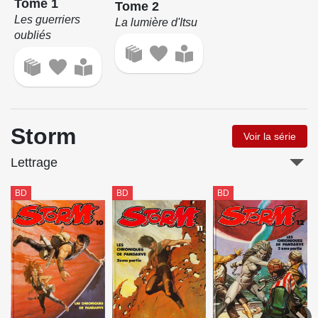
Tome 1
Tome 2
Les guerriers
La lumière d'Itsu
oubliés
Storm
Voir la série
Lettrage
BD
BD
BD