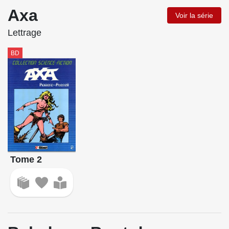
Axa
Voir la série
Lettrage
BD
Tome 2