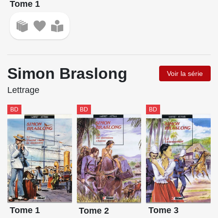
Tome 1
Simon Braslong
Voir la série
Lettrage
BD
BD
BD
Tome 1
Tome 3
Tome 2