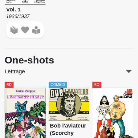
Vol. 1
1936/1937
One-shots
Lettrage
BD
COMICS
BD
Bob l'aviateur
(Scorchy