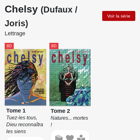
Chelsy
(Dufaux /
Voir la série
Joris)
Lettrage
BD
BD
Tome 1
Tome 2
Tuez-les tous,
Natures... mortes
Dieu reconnaîtra
!
les siens