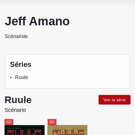
Jeff Amano
Scénariste
Séries
Ruule
Ruule
Voir la série
Scénario
BD
BD