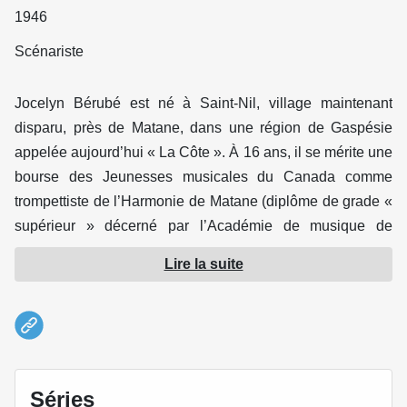
1946
Scénariste
Jocelyn Bérubé est né à Saint-Nil, village maintenant
disparu, près de Matane, dans une région de Gaspésie
appelée aujourd’hui « La Côte ». À 16 ans, il se mérite une
bourse des Jeunesses musicales du Canada comme
trompettiste de l’Harmonie de Matane (diplôme de grade «
supérieur » décerné par l’Académie de musique de
Québec), puis une bourse de la Fondation Ford pour un
Lire la suite
stage au Camp musical du Mont-Orford où il s’inscrit en
jeux dramatiques.
Il poursuit sa formation au Conservatoire d’art dramatique
de Montréal (diplomé 1968). Il participe en 1969 à la
fondation du Grand Cirque Ordinaire qui se vouait au
Séries
théâtre de création collective et à l’improvisation.