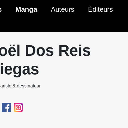
s
Manga
Auteurs
Éditeurs
tés Comics
Nouveautés Manga
 BD
es sorties Comics
Prochaines sorties Manga
oël Dos Reis
Comics
Genres Manga
iegas
ariste & dessinateur