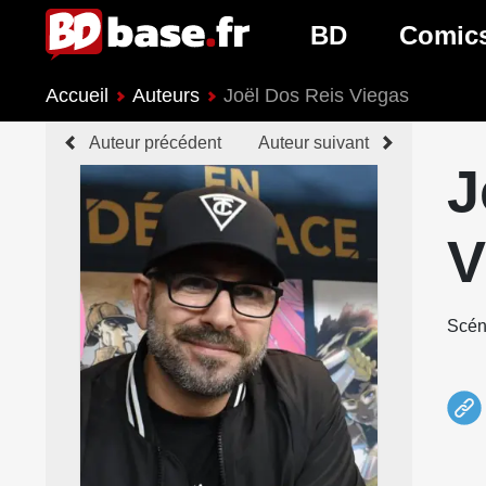
BD
Comic
Accueil
Auteurs
Joël Dos Reis Viegas
Nouveautés BD
Nouveau
Auteur précédent
Auteur suivant
Prochaines sorties
Prochain
J
Genres BD
Genres 
V
Scén