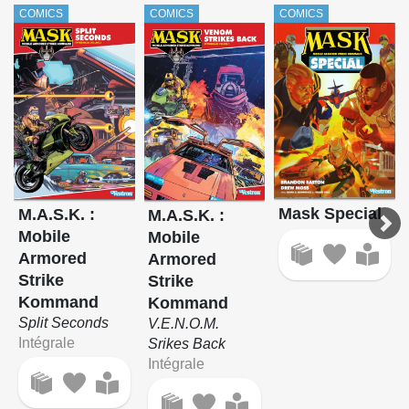
COMICS
COMICS
COMICS
Mask Special
M.A.S.K. :
M.A.S.K. :
Mobile
Mobile
Armored
Armored
Strike
Strike
Kommand
Kommand
Split Seconds
V.E.N.O.M.
Intégrale
Srikes Back
Intégrale