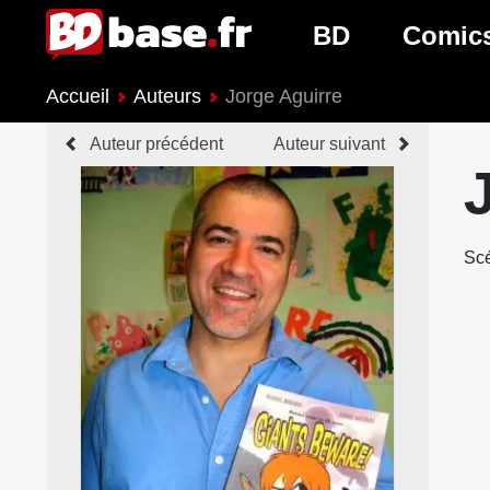
BD
Comic
Accueil
Auteurs
Jorge Aguirre
Nouveautés BD
Nouveau
Auteur précédent
Auteur suivant
Prochaines sorties
Prochain
Genres BD
Genres 
Scé