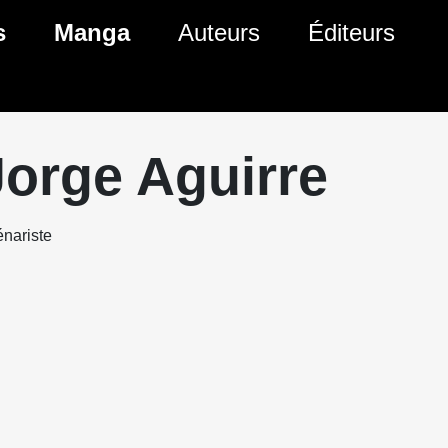
s
Manga
Auteurs
Éditeurs
tés Comics
Nouveautés Manga
 BD
es sorties Comics
Prochaines sorties Manga
Jorge Aguirre
Comics
Genres Manga
nariste