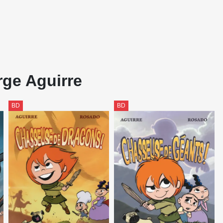
rge Aguirre
BD
BD