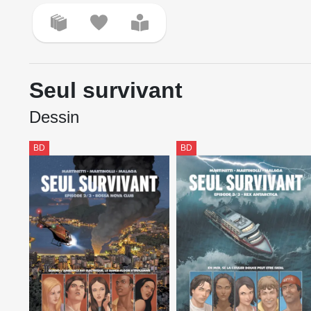
Seul survivant
Dessin
BD
BD