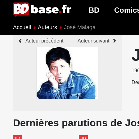
BD
Comic
Accueil
Auteurs
José Malaga
Nouveautés BD
Nouveau
Auteur précédent
Auteur suivant
Prochaines sorties
Prochain
Genres BD
Genres 
19
Des
Dernières parutions de J
BD
BD