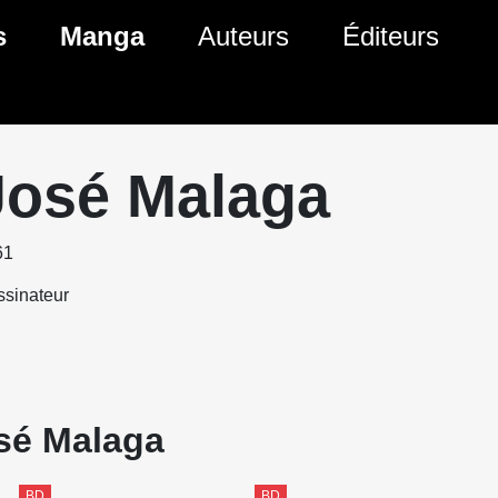
s
Manga
Auteurs
Éditeurs
tés Comics
Nouveautés Manga
 BD
es sorties Comics
Prochaines sorties Manga
José Malaga
Comics
Genres Manga
61
sinateur
osé Malaga
BD
BD