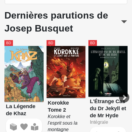
Dernières parutions de
Josep Busquet
BD
BD
BD
L'Étrange Cas
Korokke
La Légende
du Dr Jekyll et
Tome 2
de Khaz
de Mr Hyde
Korokke et
Intégrale
l'esprit sous la
montagne