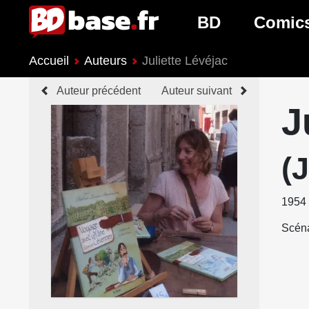
BD
Comic
Accueil
Auteurs
Juliette Lévéjac
Nouveautés BD
Nouveau
Auteur précédent
Auteur suivant
Prochaines sorties
Prochain
J
Genres BD
Genres 
(
1954
Scéna