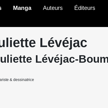
s
Manga
Auteurs
Éditeurs
tés Comics
Nouveautés Manga
 BD
es sorties Comics
Prochaines sorties Manga
uliette Lévéjac
Comics
Genres Manga
Juliette Lévéjac-Boum
riste & dessinatrice