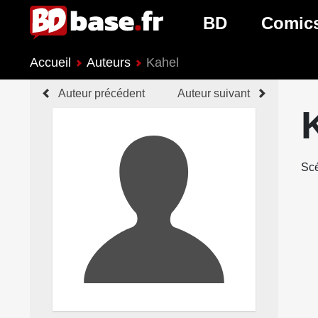
BD
Comic
Accueil
Auteurs
Kahel
Nouveautés BD
Nouveau
Auteur précédent
Auteur suivant
Prochaines sorties
Prochain
Genres BD
Genres 
Scé