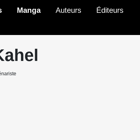
s
Manga
Auteurs
Éditeurs
tés Comics
Nouveautés Manga
 BD
es sorties Comics
Prochaines sorties Manga
Kahel
Comics
Genres Manga
nariste