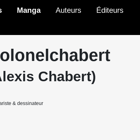
s
Manga
Auteurs
Éditeurs
tés Comics
Nouveautés Manga
 BD
es sorties Comics
Prochaines sorties Manga
olonelchabert
Comics
Genres Manga
Alexis Chabert)
riste & dessinateur