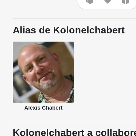
Alias de Kolonelchabert
Alexis Chabert
Kolonelchabert a collabor