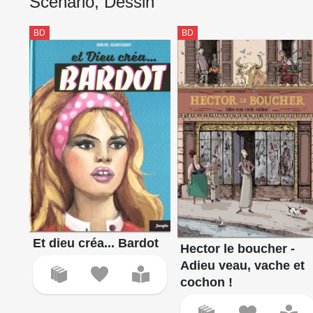
Scénario, Dessin
BD
BD
Et dieu créa... Bardot
Hector le boucher -
Adieu veau, vache et
cochon !