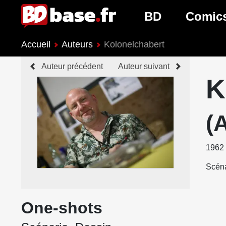
BD
Comic
Accueil
Auteurs
Kolonelchabert
Nouveautés BD
Nouveau
Auteur précédent
Auteur suivant
Prochaines sorties
Prochain
K
Genres BD
Genres 
(
1962
Scéna
One-shots