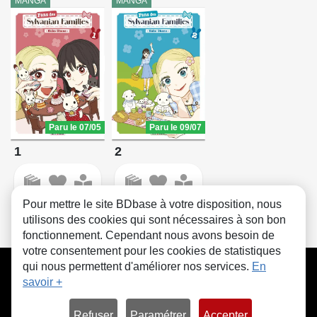
MANGA
MANGA
Paru le 07/05
Paru le 09/07
1
2
Pour mettre le site BDbase à votre disposition, nous
utilisons des cookies qui sont nécessaires à son bon
fonctionnement. Cependant nous avons besoin de
votre consentement pour les cookies de statistiques
CGU
FAQ
Contact
Cookies
qui nous permettent d'améliorer nos services.
En
savoir +
Refuser
Paramétrer
Accepter