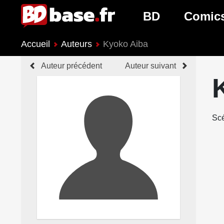
BD
Comic
Accueil
Auteurs
Kyoko Aiba
Nouveautés BD
Nouveau
Auteur précédent
Auteur suivant
Prochaines sorties
Prochain
Genres BD
Genres 
Scé