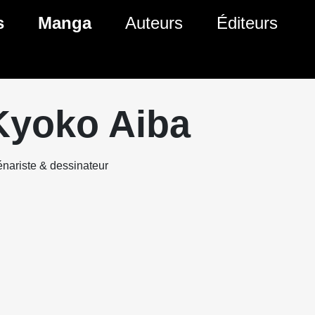
s
Manga
Auteurs
Éditeurs
tés Comics
Nouveautés Manga
 BD
es sorties Comics
Prochaines sorties Manga
Kyoko Aiba
Comics
Genres Manga
nariste & dessinateur