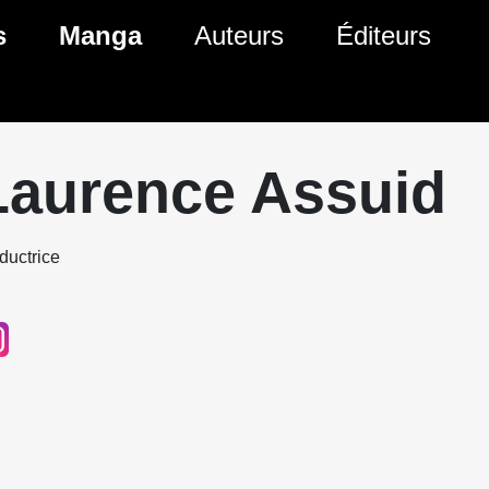
s
Manga
Auteurs
Éditeurs
tés Comics
Nouveautés Manga
 BD
es sorties Comics
Prochaines sorties Manga
Laurence Assuid
Comics
Genres Manga
ductrice