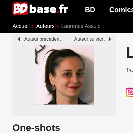
BD
Comic
Accueil
Auteurs
Laurence Assuid
Nouveautés BD
Nouveau
Auteur précédent
Auteur suivant
Prochaines sorties
Prochain
Genres BD
Genres 
Tra
One-shots