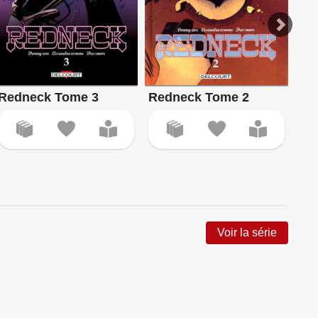
Redneck Tome 3
Redneck Tome 2
Re
Voir la série