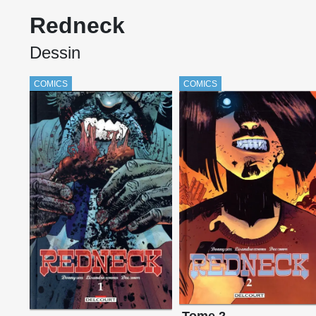
Redneck
Dessin
COMICS
COMICS
Tome 2