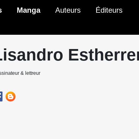
s
Manga
Auteurs
Éditeurs
tés Comics
Nouveautés Manga
 BD
es sorties Comics
Prochaines sorties Manga
Lisandro Estherre
Comics
Genres Manga
sinateur & lettreur