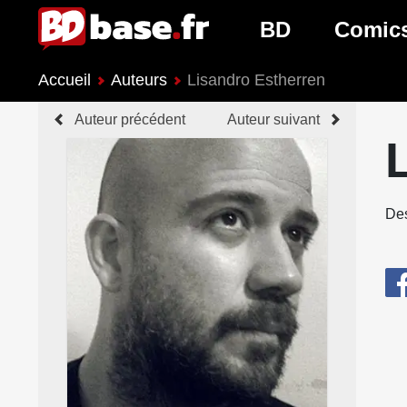
BD
Comic
Accueil
Auteurs
Lisandro Estherren
Nouveautés BD
Nouveau
Auteur précédent
Auteur suivant
Prochaines sorties
Prochain
Genres BD
Genres 
Des