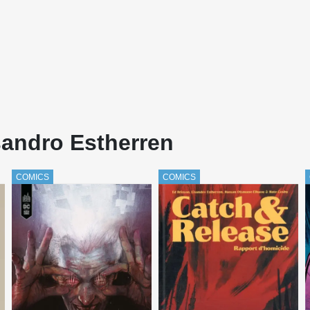
sandro Estherren
COMICS
COMICS