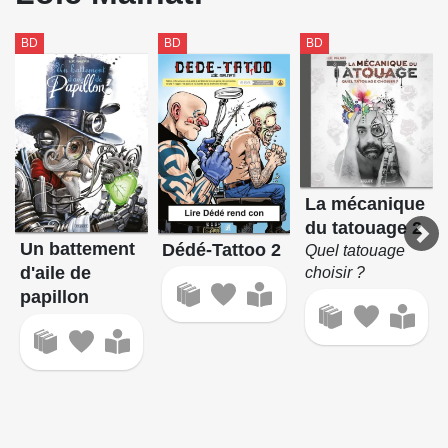
BD
BD
BD
La mécanique
du tatouage 2
Un battement
Dédé-Tattoo 2
Quel tatouage
d'aile de
choisir ?
papillon