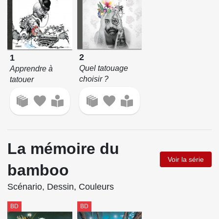
2
1
Quel tatouage
Apprendre à
choisir ?
tatouer
La mémoire du
Voir la série
bamboo
Scénario, Dessin, Couleurs
BD
BD