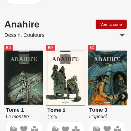
Anahire
Voir la série
Dessin, Couleurs
BD
BD
BD
Tome 1
Tome 3
Tome 2
Le monstre
L'apeuré
L'élu