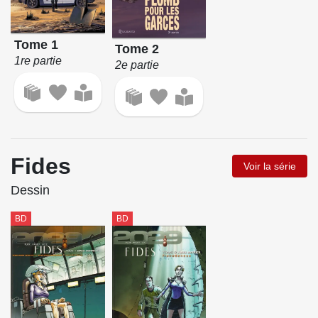
Tome 1
Tome 2
1re partie
2e partie
Fides
Voir la série
Dessin
BD
BD