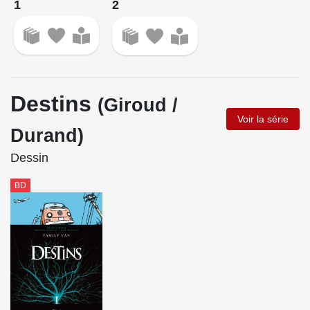
1
2
Destins
(Giroud /
Voir la série
Durand)
Dessin
BD