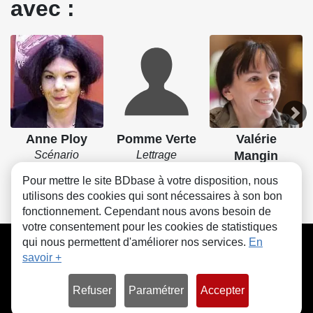
avec :
Anne Ploy
Pomme Verte
Valérie
Scénario
Lettrage
Mangin
Scénario
Pour mettre le site BDbase à votre disposition, nous
utilisons des cookies qui sont nécessaires à son bon
fonctionnement. Cependant nous avons besoin de
votre consentement pour les cookies de statistiques
CGU
FAQ
Contact
Cookies
qui nous permettent d'améliorer nos services.
En
savoir +
Refuser
Paramétrer
Accepter