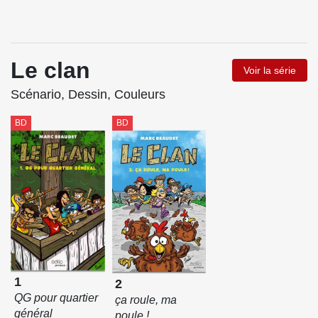
Le clan
Voir la série
Scénario, Dessin, Couleurs
BD
BD
1
2
QG pour quartier
ça roule, ma
général
poule !