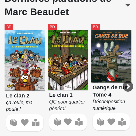
Marc Beaudet
BD
BD
BD
Gangs de rue
Tome 4
Le clan 1
Le clan 2
Décomposition
QG pour quartier
ça roule, ma
numérique
général
poule !