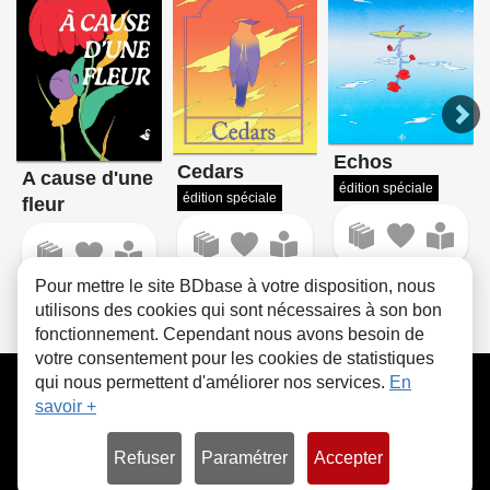
Echos
Cedars
A cause d'une
édition spéciale
édition spéciale
fleur
Pour mettre le site BDbase à votre disposition, nous
utilisons des cookies qui sont nécessaires à son bon
fonctionnement. Cependant nous avons besoin de
votre consentement pour les cookies de statistiques
CGU
FAQ
Contact
Cookies
qui nous permettent d'améliorer nos services.
En
savoir +
Refuser
Paramétrer
Accepter