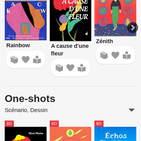
Zénith
Rainbow
A cause d'une
fleur
One-shots
Scénario, Dessin
BD
BD
BD