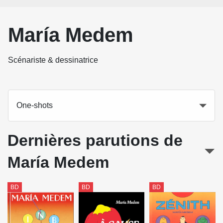
María Medem
Scénariste & dessinatrice
One-shots
Dernières parutions de
María Medem
BD
BD
BD