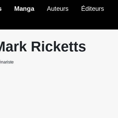
s
Manga
Auteurs
Éditeurs
tés Comics
Nouveautés Manga
 BD
es sorties Comics
Prochaines sorties Manga
Mark Ricketts
Comics
Genres Manga
nariste