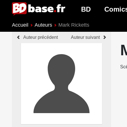
BD
Comic
Accueil
Auteurs
Mark Ricketts
Nouveautés BD
Nouveau
Auteur précédent
Auteur suivant
Prochaines sorties
Prochain
Genres BD
Genres 
Scé