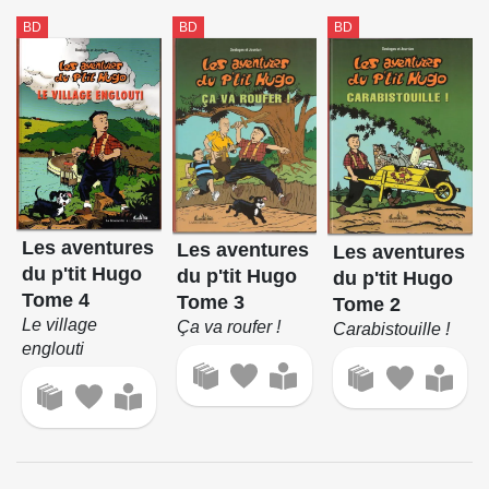
BD
BD
BD
Les aventures
Les aventures
Les aventures
du p'tit Hugo
du p'tit Hugo
du p'tit Hugo
Tome 4
Tome 3
Tome 2
Le village
Ça va roufer !
Carabistouille !
englouti