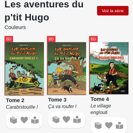
Les aventures du
Voir la série
p'tit Hugo
Couleurs
BD
BD
BD
Tome 4
Tome 3
Tome 2
Le village
Ça va roufer !
Carabistouille !
englouti