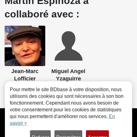
Martin Espinoza a
collaboré avec :
Jean-Marc
Miguel Angel
Lofficier
Yzaguirre
Scénario
Dessin
Pour mettre le site BDbase à votre disposition, nous
utilisons des cookies qui sont nécessaires à son bon
fonctionnement. Cependant nous avons besoin de
votre consentement pour les cookies de statistiques
CGU
FAQ
Contact
Cookies
qui nous permettent d'améliorer nos services.
En
savoir +