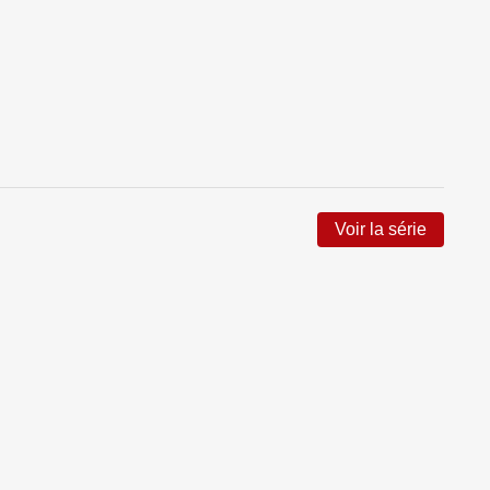
Voir la série