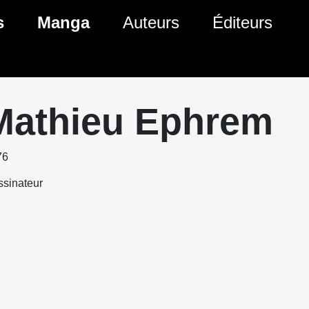
s
Manga
Auteurs
Éditeurs
tés Comics
Nouveautés Manga
 BD
es sorties Comics
Prochaines sorties Manga
Mathieu Ephrem
Comics
Genres Manga
76
sinateur