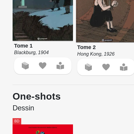
Tome 1
Tome 2
Blackburg, 1904
Hong Kong, 1926
One-shots
Dessin
BD