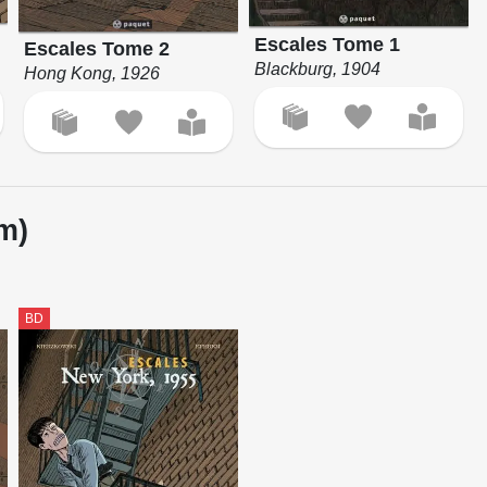
Escales Tome 1
Escales Tome 2
Blackburg, 1904
Hong Kong, 1926
m)
BD