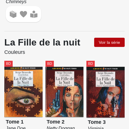
Chimneys
La Fille de la nuit
Voir la série
Couleurs
BD
BD
BD
Tome 2
Tome 1
Tome 3
Netty Doggan
Jane Doe
Virginia